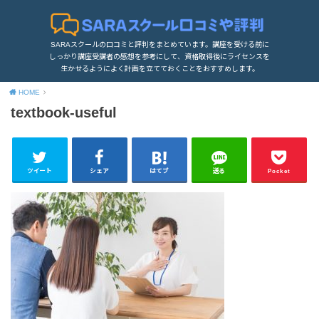
SARAスクールの口コミと評判をまとめています。講座を受ける前に
しっかり講座受講者の感想を参考にして、資格取得後にライセンスを
生かせるようによく計画を立てておくことをおすすめします。
HOME
textbook-useful
ツイート
シェア
はてブ
送る
Pocket